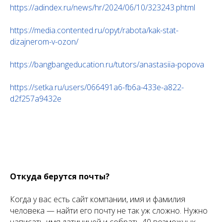
https://adindex.ru/news/hr/2024/06/10/323243.phtml
https://media.contented.ru/opyt/rabota/kak-stat-
dizajnerom-v-ozon/
https://bangbangeducation.ru/tutors/anastasiia-popova
https://setka.ru/users/066491a6-fb6a-433e-a822-
d2f257a9432e
Откуда берутся почты?
Когда у вас есть сайт компании, имя и фамилия
человека — найти его почту не так уж сложно. Нужно
написать имя латиницей и собрать 40 возможных