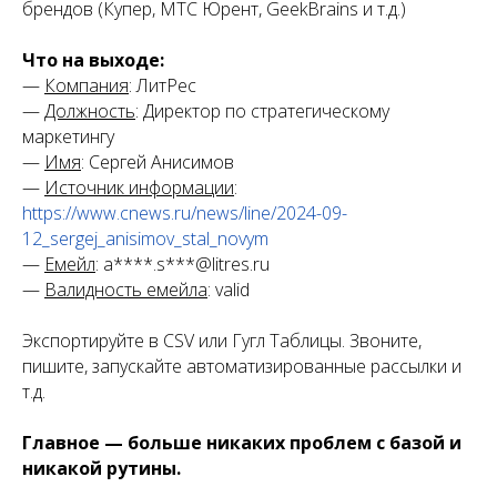
брендов (Купер, МТС Юрент, GeekBrains и т.д.)
Что на выходе:
—
Компания
: ЛитРес
—
Должность
: Директор по стратегическому
маркетингу
—
Имя
: Сергей Анисимов
—
Источник информации
:
https://www.cnews.ru/news/line/2024-09-
12_sergej_anisimov_stal_novym
—
Емейл
: a****.s***@litres.ru
—
Валидность емейла
: valid
Экспортируйте в CSV или Гугл Таблицы. Звоните,
пишите, запускайте автоматизированные рассылки и
т.д.
Главное — больше никаких проблем с базой и
никакой рутины.