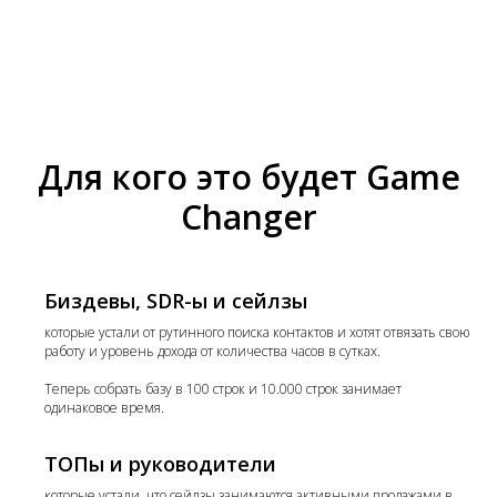
Для кого это будет Game
Changer
Биздевы, SDR-ы и сейлзы
которые устали от рутинного поиска контактов и хотят отвязать свою
работу и уровень дохода от количества часов в сутках.
Теперь собрать базу в 100 строк и 10.000 строк занимает
одинаковое время.
ТОПы и руководители
которые устали, что сейлзы занимаются активными продажами в