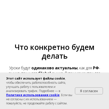
Что конкретно будем
делать
Уроки будут
одинаково актуальны
, как для
РФ
-
рынка, так и для
Global
-рынка. В тех моментах, где
есть локальные особенности — мы записали
Этот сайт использует файлы cookie
,
чтобы обеспечить работоспособность сайта,
отдельные уроки.
улучшать работу с пользователем и
Я согласен
анализировать трафик. Подробнее — в
🔥 — обратите внимание на эти уроки
Политике использования cookie
. Если вы
не согласны с их использованием —
пожалуйста, не продолжайте работу с сайтом.