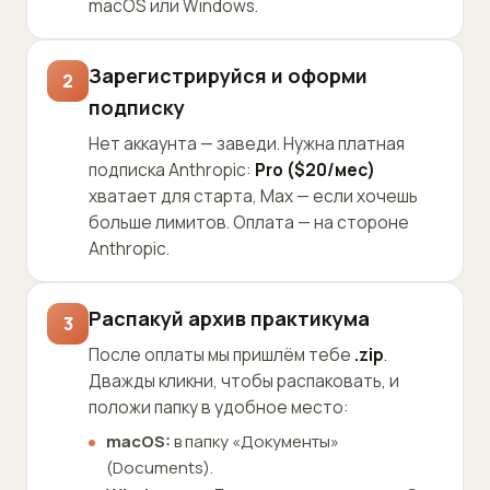
macOS или Windows.
Зарегистрируйся и оформи
2
подписку
Нет аккаунта — заведи. Нужна платная
подписка Anthropic:
Pro ($20/мес)
хватает для старта, Max — если хочешь
больше лимитов. Оплата — на стороне
Anthropic.
Распакуй архив практикума
3
После оплаты мы пришлём тебе
.zip
.
Дважды кликни, чтобы распаковать, и
положи папку в удобное место:
macOS:
в папку «Документы»
(Documents).