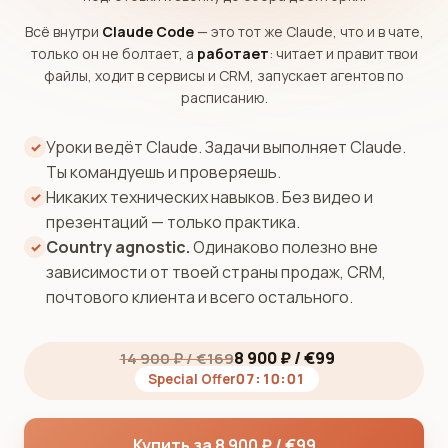
Всё внутри
Claude Code
— это тот же Claude, что и в чате,
только он не болтает, а
работает
: читает и правит твои
файлы, ходит в сервисы и CRM, запускает агентов по
расписанию.
Уроки ведёт Claude. Задачи выполняет Claude.
✓
Ты командуешь и проверяешь.
Никаких технических навыков. Без видео и
✓
презентаций — только практика.
Country agnostic.
Одинаково полезно вне
✓
зависимости от твоей страны продаж, CRM,
почтового клиента и всего остального.
8 900 ₽ / €99
14 900 ₽ / €169
07:10:00
Special Offer
Купить за 8 900 ₽ / €99