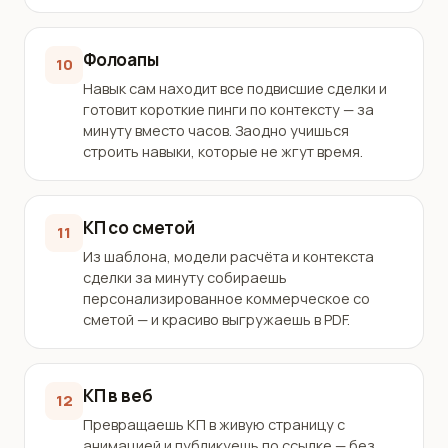
Фолоапы
10
Навык сам находит все подвисшие сделки и
готовит короткие пинги по контексту — за
минуту вместо часов. Заодно учишься
строить навыки, которые не жгут время.
КП со сметой
11
Из шаблона, модели расчёта и контекста
сделки за минуту собираешь
персонализированное коммерческое со
сметой — и красиво выгружаешь в PDF.
КП в веб
12
Превращаешь КП в живую страницу с
анимацией и публикуешь по ссылке — без