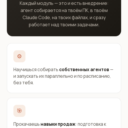
Каждый модуль — это и есть внедрение:
агент собирается на твоём ПК, в твоём
Claude Code, на твоих файлах, и сразу
работает над твоими задачами.
⚙️
Научишься собирать
собственных агентов
—
и запускать их параллельно и по расписанию,
без тебя.
🎯
Прокачаешь
навыки продаж
: подготовка к