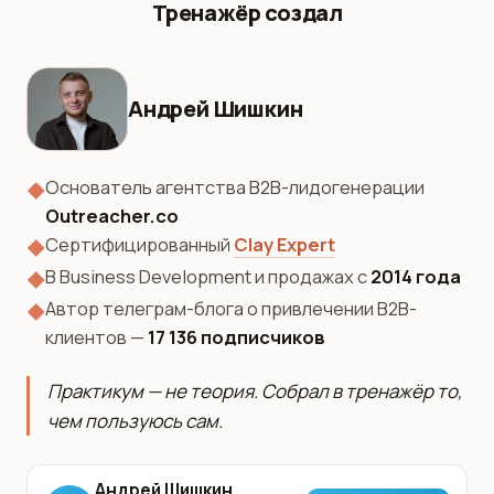
Тренажёр создал
Андрей Шишкин
Основатель агентства B2B-лидогенерации
◆
Outreacher.co
Сертифицированный
Clay Expert
◆
В Business Development и продажах с
2014 года
◆
Автор телеграм-блога о привлечении B2B-
◆
клиентов —
17 136 подписчиков
Практикум — не теория. Собрал в тренажёр то,
чем пользуюсь сам.
Андрей Шишкин