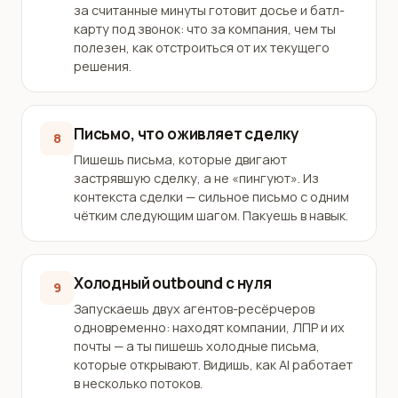
за считанные минуты готовит досье и батл-
карту под звонок: что за компания, чем ты
полезен, как отстроиться от их текущего
решения.
Письмо, что оживляет сделку
8
Пишешь письма, которые двигают
застрявшую сделку, а не «пингуют». Из
контекста сделки — сильное письмо с одним
чётким следующим шагом. Пакуешь в навык.
Холодный outbound с нуля
9
Запускаешь двух агентов-ресёрчеров
одновременно: находят компании, ЛПР и их
почты — а ты пишешь холодные письма,
которые открывают. Видишь, как AI работает
в несколько потоков.