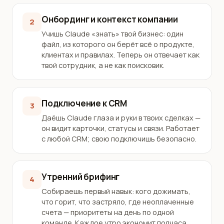
Онбординг и контекст компании
2
Учишь Claude «знать» твой бизнес: один
файл, из которого он берёт всё о продукте,
клиентах и правилах. Теперь он отвечает как
твой сотрудник, а не как поисковик.
Подключение к CRM
3
Даёшь Claude глаза и руки в твоих сделках —
он видит карточки, статусы и связи. Работает
с любой CRM; свою подключишь безопасно.
Утренний брифинг
4
Собираешь первый навык: кого дожимать,
что горит, что застряло, где неоплаченные
счета — приоритеты на день по одной
команде. Каждое утро экономит полчаса.