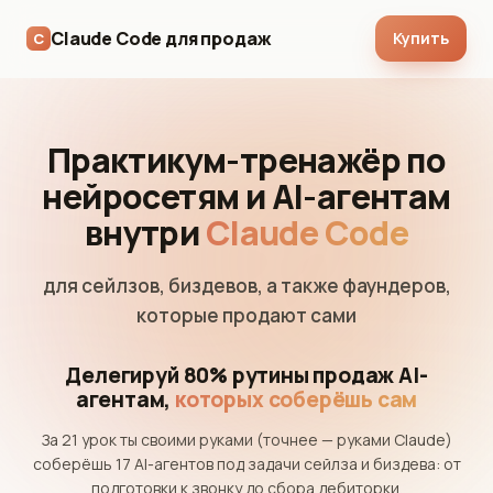
Claude Code для продаж
Купить
C
Практикум-тренажёр по
нейросетям и AI-агентам
внутри
Claude Code
для сейлзов, биздевов, а также фаундеров,
которые продают сами
Делегируй 80% рутины продаж AI-
агентам,
которых соберёшь сам
За 21 урок ты своими руками (точнее — руками Claude)
соберёшь 17 AI-агентов под задачи сейлза и биздева: от
подготовки к звонку до сбора дебиторки.