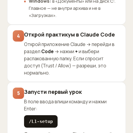
Windows:
в «Документы» или на диск C:.
Главное — не внутри архива и не в
«Загрузках».
Открой практикум в Claude Code
4
Открой приложение Claude → перейди в
раздел
Code
→ нажми
+
и выбери
распакованную папку. Если спросит
доступ (Trust / Allow) — разреши, это
нормально.
Запусти первый урок
5
В поле ввода впиши команду и нажми
Enter:
/L1-setup