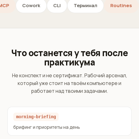
MCP
Cowork
CLI
Терминал
Routi
Что останется у тебя после
практикума
Не конспект и не сертификат. Рабочий арсенал,
который уже стоит на твоём компьютере и
работает над твоими задачами.
morning-briefing
брифинг и приоритеты на день