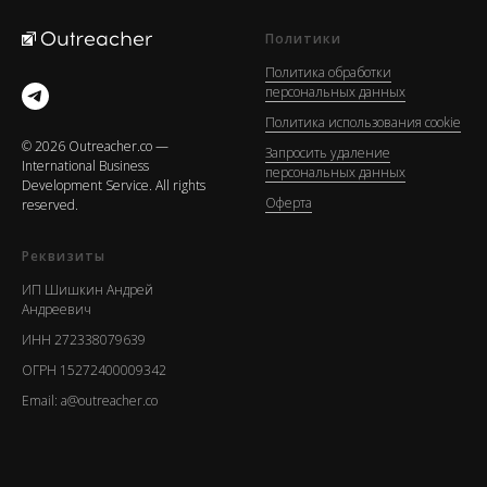
Политики
Политика обработки
персональных данных
Политика использования cookie
© 2026 Outreacher.co —
Запросить удаление
International Business
персональных данных
Development Service. All rights
Оферта
reserved.
Реквизиты
ИП Шишкин Андрей
Андреевич
ИНН 272338079639
ОГРН 15272400009342
Email: a@outreacher.co