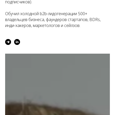
подписчиков).
Обучил холодной b2b-лидогенерации 500+
владельцев бизнеса, фаундеров стартапов, BDRs,
инди-хакеров, маркетологов и сейлзов.