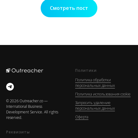
Смотреть пост
Политики
Политика обработки
персональных данных
Политика использования cookie
© 2026 Outreacher.co —
Запросить удаление
International Business
персональных данных
Development Service. All rights
Оферта
reserved.
Реквизиты