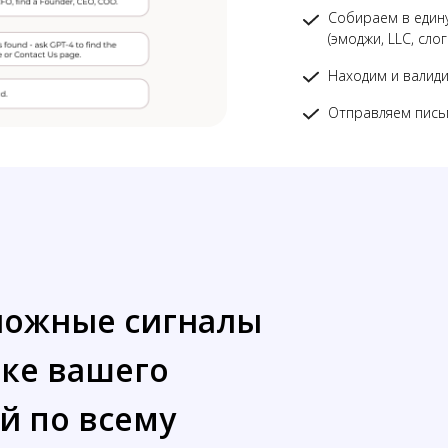
Собираем в един
(эмоджи, LLC, слог
Находим и валид
Отправляем письм
ложные сигналы
пке вашего
й по всему