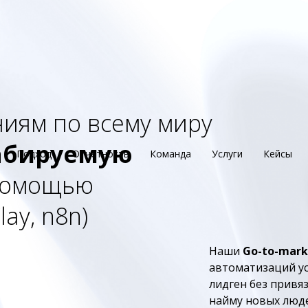
иям по всему миру
абируемую
Подход
Отчетность
Команда
Услуги
Кейсы
помощью
ay, n8n)
Наши
Go-to-mar
автоматизаций ус
лидген без привяз
найму новых люде