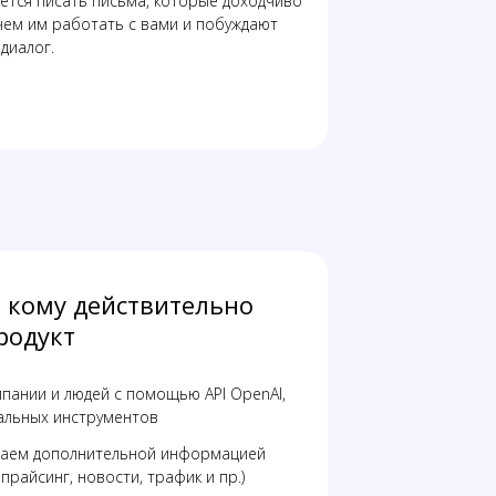
ается писать письма, которые доходчиво
чем им работать с вами и побуждают
диалог.
, кому действительно
родукт
пании и людей с помощью API OpenAI,
туальных инструментов
аем дополнительной информацией
прайсинг, новости, трафик и пр.)