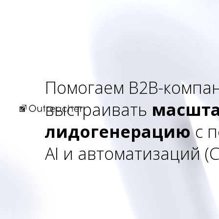
Помогаем B2B-компан
выстраивать
масшт
лидогенерацию
с 
AI и автоматизаций (Cl