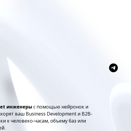
ket инженеры
с помощью нейронок и
корят ваш Business Development и B2B-
ки к человеко-часам, объему баз или
й.